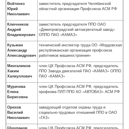
Актуально!
Войтенко
заместитель председателя Челябинской
Фотогалерея
Юрий
областной организации Профсоюза АСМ РФ
Видеоматериалы
Николаевич
Все для Победы
Направления работы
Ключников
заместитель председателя ППО ОАО
Охрана труда
Андрей
«Димитровградский автоагрегатный завод»
Социально-трудовые отношения
Владимирович
ОППО ПАО «КАМАЗ»
Отраслевое соглашение по машиностроительному
комплексу РФ
Кузьмин
технический инспектор труда ОО «Мордовская
Коллективно-договорная кампания
Александр
республиканская организация профсоюза
Обзор ситуации в отрасли
Александрович
работников машиностроения»
Динамика средней заработной в отрасли
Средняя заработная на предприятиях отрасли
Мингалимов
член ЦК Профсоюза АСМ РФ, председатель
Профстандарты
Хаким
ППО Завода двигателей ПАО «КАМАЗ» ОППО
Комиссия по социально-экономическим вопросам
Халиуллович
ПАО «КАМАЗ»
Правовая защита
Законодательство
Мурачева
член ЦК Профсоюза АСМ РФ, председатель
Проекты законов, НПА
Елена
профкома ПЛП ППО АО «АВТОВАЗ» АСМ РФ
Судебная практика
Борисовна
Практика правоприменения
Информационная работа
Орехов
заведующий отделом охраны труда и
Международное сотрудничество
Василий
социально-трудовых отношений ППО в ОАО
Организационная работа
Николаевич
«ГАЗ»
Органы Профсоюза
Съезд Профсоюза
Шушпанов
член ЦК Профсоюза АСМ РФ, председатель