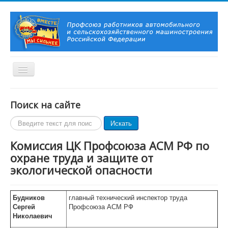
Включить/
выключить
навигацию
Вы здесь:
Главная
Органы Профсоюза
Поиск на сайте
Постоянные комиссии ЦК Профсоюза
Комиссия ЦК Профсоюза АСМ РФ по охране труда и защите
Поиск
Искать
от экологической опасности
по
сайту
Комиссия ЦК Профсоюза АСМ РФ по
Главная
О Профсоюзе
охране труда и защите от
История Профсоюза
экологической опасности
Председатель Профсоюза, заместители Председателя
Профсоюза
Контакты
Будников
главный технический инспектор труда
Символика Профсоюза
Сергей
Профсоюза АСМ РФ
Новости и события
Николаевич
Профсоюзное ТВ