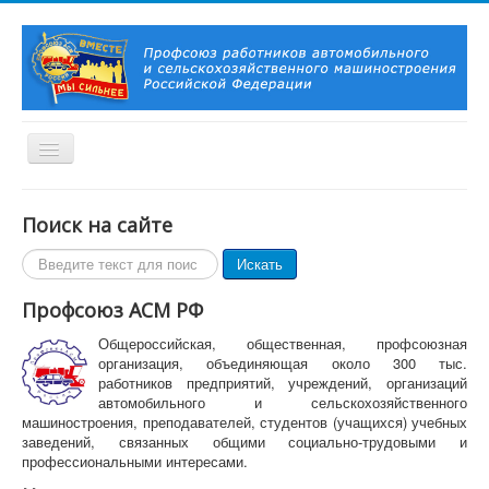
Включить/
выключить
навигацию
Вы здесь:
Главная
О Профсоюзе
Поиск на сайте
Главная
Поиск
Искать
О Профсоюзе
по
История Профсоюза
сайту
Профсоюз АСМ РФ
Председатель Профсоюза, заместители Председателя
Профсоюза
Общероссийская, общественная, профсоюзная
Контакты
организация, объединяющая около 300 тыс.
Символика Профсоюза
работников предприятий, учреждений, организаций
Новости и события
автомобильного и сельскохозяйственного
Профсоюзное ТВ
машиностроения, преподавателей, студентов (учащихся) учебных
Актуально!
заведений, связанных общими социально-трудовыми и
Фотогалерея
профессиональными интересами.
Видеоматериалы