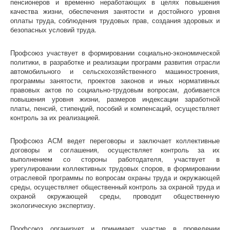
пенсионеров и временно неработающих в целях повышения
«СМИ»
качества жизни, обеспечения занятости и достойного уровня
Голос Профсоюза
оплаты труда, соблюдения трудовых прав, создания здоровых и
Вестник Профсоюза ППО ОАО «УАЗ»
безопасных условий труда.
Вести Профсоюза ППО АО «АВТОВАЗ»
Вестник Профсоюза "ДААЗ"
Газета "АВТОТОР"
Профсоюз участвует в формировании социально-экономической
Видеовыпуски новостей
политики, в разработке и реализации программ развития отрасли
Голос Профсоюза ЧООП
автомобильного и сельскохозяйственного машиностроения,
Конкурсы
программы занятости, проектов законов и иных нормативных
правовых актов по социально-трудовым вопросам, добивается
Отраслевой конкурс
повышения уровня жизни, размеров индексации заработной
платы, пенсий, стипендий, пособий и компенсаций, осуществляет
контроль за их реализацией.
Профсоюз АСМ ведет переговоры и заключает коллективные
договоры и соглашения, осуществляет контроль за их
выполнением со стороны работодателя, участвует в
урегулировании коллективных трудовых споров, в формировании
отраслевой программы по вопросам охраны труда и окружающей
среды, осуществляет общественный контроль за охраной труда и
охраной окружающей среды, проводит общественную
экологическую экспертизу.
Профсоюз организует и принимает участие в проведении