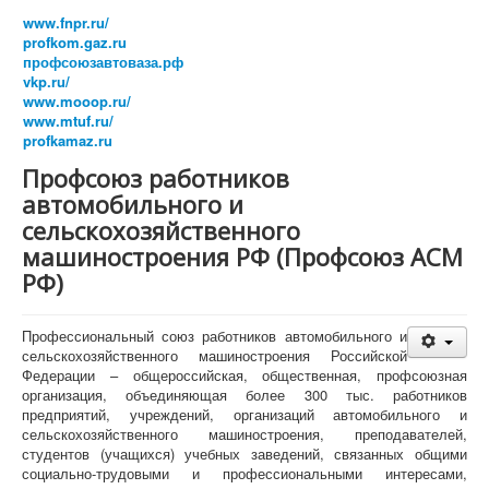
Президиум Профсоюза
www.fnpr.ru/
КРК Профсоюза
profkom.gaz.ru
Бюро Президиума
профсоюзавтоваза.рф
Постоянные комиссии ЦК Профсоюза
vkp.ru/
Комиссия ЦК Профсоюза АСМ РФ по организационно-
www.mooop.ru/
уставной работе
www.mtuf.ru/
Финансово-бюджетная комиссия ЦК Профсоюза АСМ
profkamaz.ru
РФ
Комиссия ЦК Профсоюза АСМ РФ по охране труда и
Профсоюз работников
защите от экологической опасности
автомобильного и
Комиссия ЦК Профсоюза по вопросам профсоюзного
образования, молодежной политики и
сельскохозяйственного
информационной работы в Профсоюзе АСМ РФ
машиностроения РФ (Профсоюз АСМ
Комиссия ЦК Профсоюза АСМ РФ по социально-
РФ)
экономическим вопросам и социальному партнерству
Организации Профсоюза
Официальные документы
Профессиональный союз работников автомобильного и
Съезды
сельскохозяйственного машиностроения Российской
Пленумы
Федерации – общероссийская, общественная, профсоюзная
Президиумы
организация, объединяющая более 300 тыс. работников
Совещания
предприятий, учреждений, организаций автомобильного и
Устав
сельскохозяйственного машиностроения, преподавателей,
Программа
студентов (учащихся) учебных заведений, связанных общими
Отчеты и выборы
социально-трудовыми и профессиональными интересами,
Формы отчетности