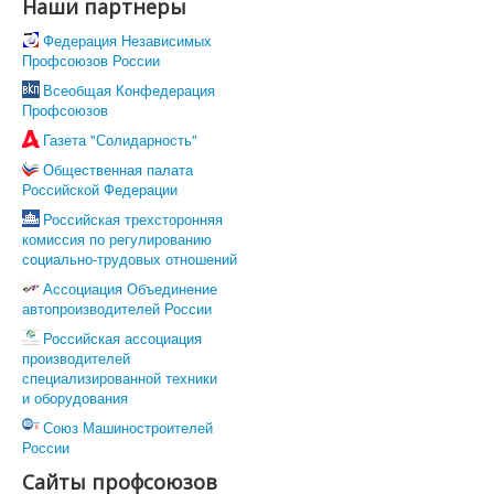
Все для Победы
Наши партнеры
Направления работы
Федерация Независимых
Охрана труда
Профсоюзов России
Социально-трудовые отношения
Отраслевое соглашение по машиностроительному
Всеобщая Конфедерация
комплексу РФ
Профсоюзов
Коллективно-договорная кампания
Газета "Солидарность"
Обзор ситуации в отрасли
Динамика средней заработной в отрасли
Общественная палата
Средняя заработная на предприятиях отрасли
Российской Федерации
Профстандарты
Российская трехсторонняя
Комиссия по социально-экономическим вопросам
комиссия по регулированию
Правовая защита
социально-трудовых отношений
Законодательство
Проекты законов, НПА
Ассоциация Объединение
Судебная практика
автопроизводителей России
Практика правоприменения
Российская ассоциация
Информационная работа
производителей
Международное сотрудничество
специализированной техники
Организационная работа
и оборудования
Органы Профсоюза
Съезд Профсоюза
Союз Машиностроителей
Председатель Профсоюза, заместители Председателя
России
Профсоюза
Сайты профсоюзов
ЦК Профсоюза